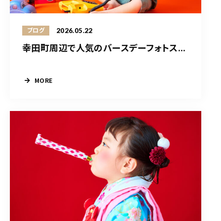
2026.05.22
ブログ
幸田町周辺で人気のバースデーフォトス...
MORE