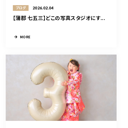
2026.02.04
ブログ
【蒲郡 七五三】どこの写真スタジオにす...
MORE