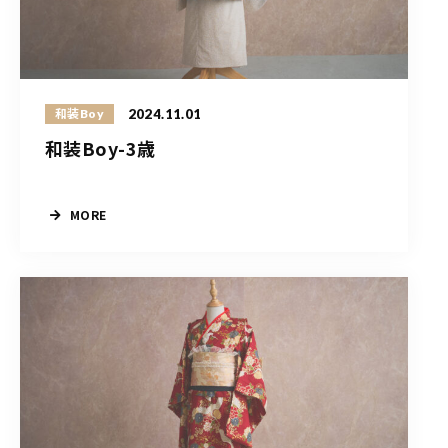
2024.11.01
和装Boy
和装Boy-3歳
MORE