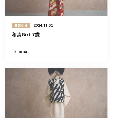
2024.11.01
和装Girl
和装Girl-7歳
MORE