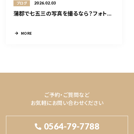
2026.02.03
ブログ
蒲郡で七五三の写真を撮るなら？フォト...
MORE
ご予約・ご質問など
お気軽にお問い合わせください
0564-79-7788