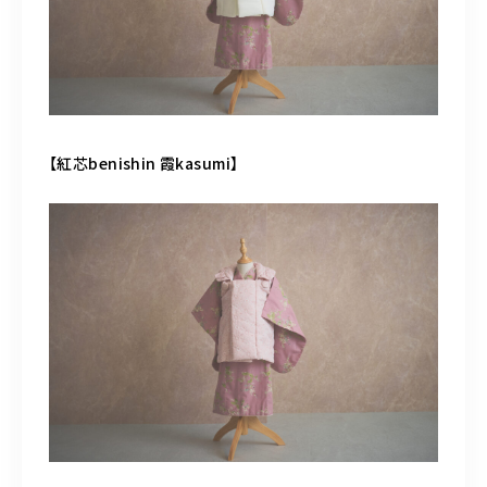
【紅芯benishin 霞kasumi】