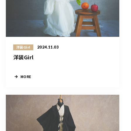
2024.11.03
洋装Girl
洋装Girl
MORE