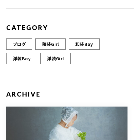
k
CATEGORY
ブログ
和装Girl
和装Boy
洋装Boy
洋装Girl
ARCHIVE