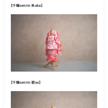
【千輪senrin 朱aka】
【千輪senrin 碧ao】