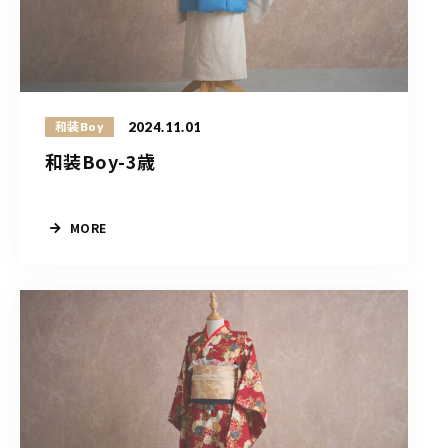
2024.11.01
和装Boy
和装Boy-3歳
MORE