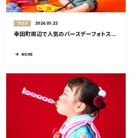
2026.05.22
ブログ
幸田町周辺で人気のバースデーフォトス...
MORE