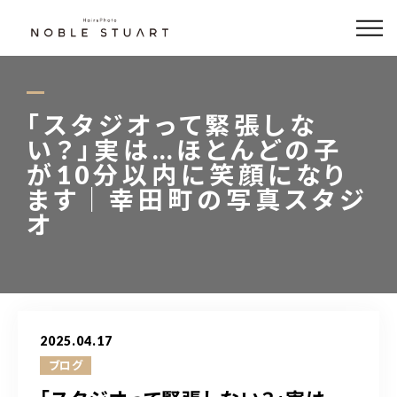
どんな写真が撮れるの？
撮影メニュー
「スタジオって緊張しな
い？」実は…ほとんどの子
フォト商品
が10分以内に笑顔になり
ます｜幸田町の写真スタジ
衣装
オ
アクセス
Hair Salon
2025.04.17
ブログ
0564-79-7788