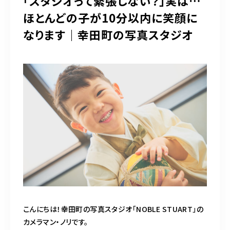
「スタジオって緊張しない？」実は…
営業時間
10：00～20：00
ほとんどの子が10分以内に笑顔に
なります｜幸田町の写真スタジオ
Web予約
LINEでのお問い合わせ
こんにちは！幸田町の写真スタジオ「NOBLE STUART」の
カメラマン・ノリです。