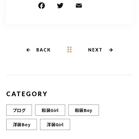
F
T
E
共
a
w
m
有
c
it
ai
e
te
l
b
r
BACK
NEXT
o
o
k
CATEGORY
ブログ
和装Girl
和装Boy
洋装Boy
洋装Girl