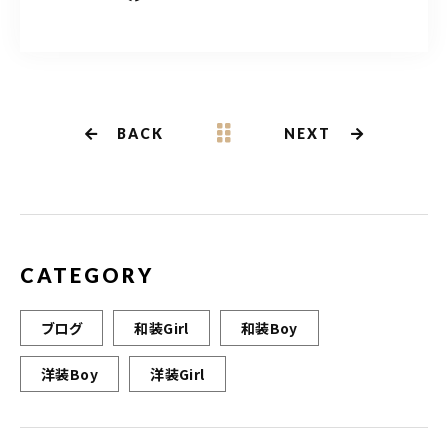
a
w
m
有
c
it
ai
e
te
l
b
r
BACK
NEXT
o
o
k
CATEGORY
ブログ
和装Girl
和装Boy
洋装Boy
洋装Girl