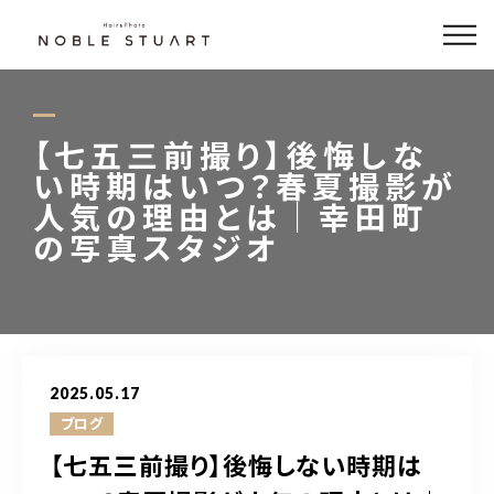
どんな写真が撮れるの？
撮影メニュー
【七五三前撮り】後悔しな
い時期はいつ？春夏撮影が
フォト商品
人気の理由とは｜幸田町
の写真スタジオ
衣装
アクセス
Hair Salon
2025.05.17
ブログ
【七五三前撮り】後悔しない時期は
0564-79-7788