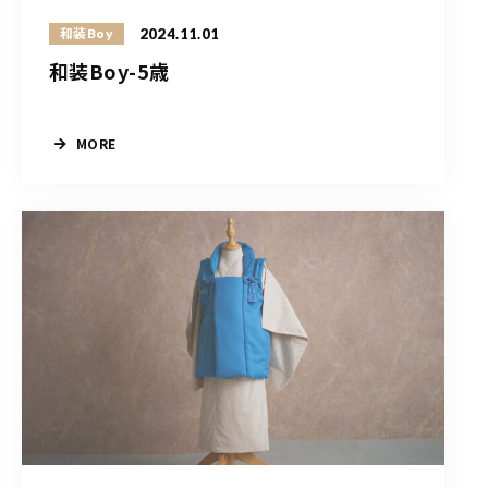
2024.11.01
和装Boy
和装Boy-5歳
MORE