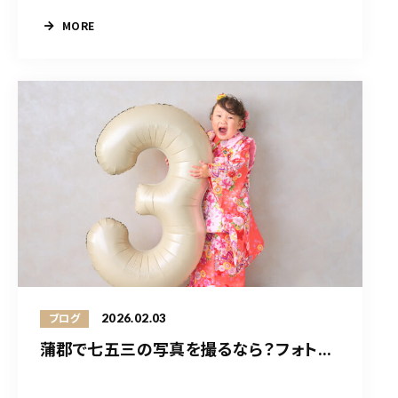
MORE
2026.02.03
ブログ
蒲郡で七五三の写真を撮るなら？フォト...