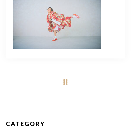
営業時間
10：00～20：00
Web予約
LINEでのお問い合わせ
CATEGORY