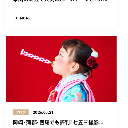
MORE
2026.05.21
ブログ
岡崎・蒲郡・西尾でも評判！七五三撮影...