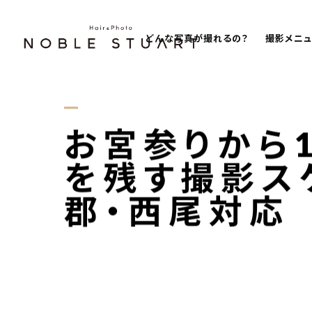
どんな写真が撮れるの？
撮影メニ
お宮参りから
を残す撮影ス
郡・西尾対応