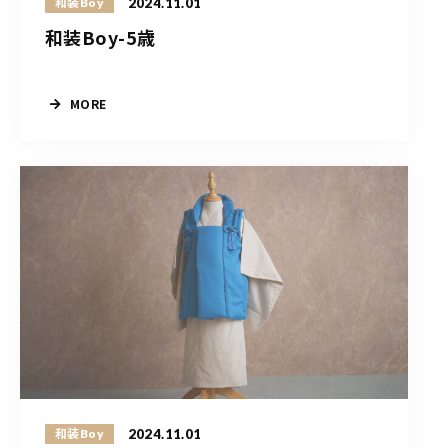
2024.11.01
和装Boy
和装Boy-5歳
MORE
2024.11.01
和装Boy