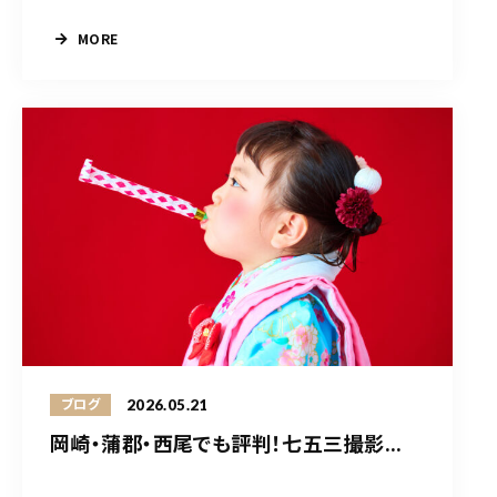
MORE
2026.05.21
ブログ
岡崎・蒲郡・西尾でも評判！七五三撮影...