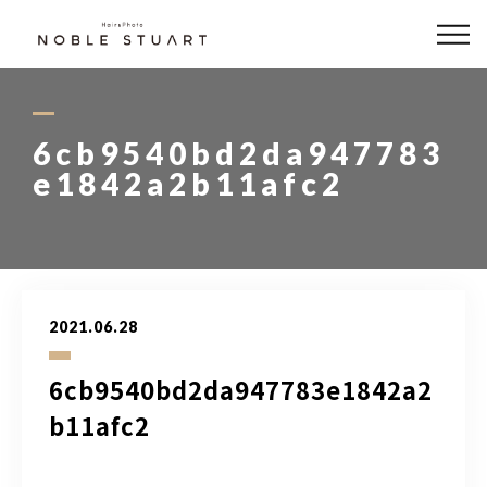
どんな写真が撮れるの？
撮影メニュー
6cb9540bd2da947783
e1842a2b11afc2
フォト商品
衣装
アクセス
2021.06.28
Hair Salon
6cb9540bd2da947783e1842a2
b11afc2
0564-79-7788