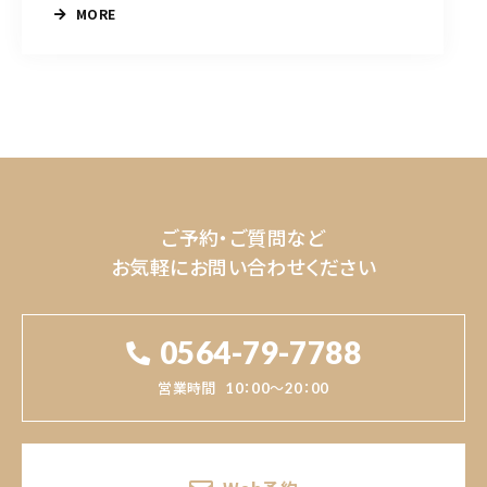
MORE
ご予約・ご質問など
お気軽にお問い合わせください
0564-79-7788
営業時間
10：00～20：00