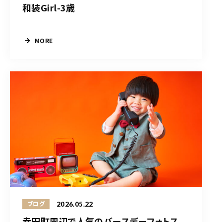
和装Girl-3歳
MORE
2026.05.22
ブログ
幸田町周辺で人気のバースデーフォトス...