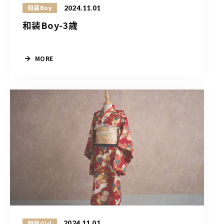
2024.11.01
和装Boy
和装Boy-3歳
MORE
2024.11.01
和装Girl