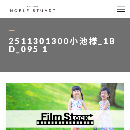
どんな写真が撮れるの？
撮影メニュー
2511301300小池様_1B
D_095 1
フォト商品
衣装
アクセス
Hair Salon
0564-79-7788