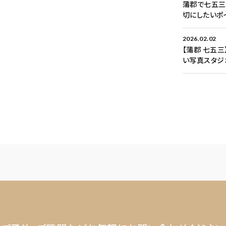
蒲郡で七五三
切にしたいポイ
2026.02.02
【蒲郡 七五
い写真スタジ