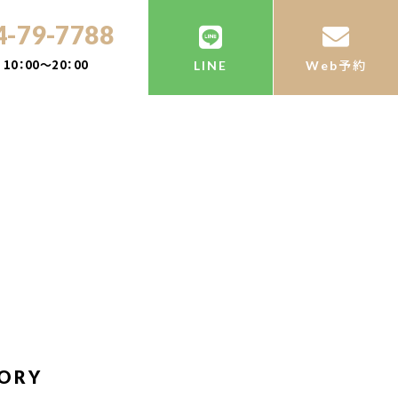
4-79-7788
10：00～20：00
LINE
Web予約
ORY