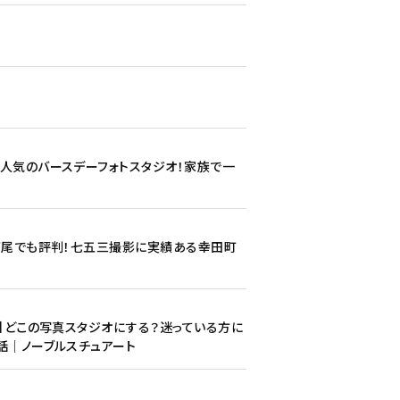
人気のバースデーフォトスタジオ！家族で一
西尾でも評判！七五三撮影に実績ある幸田町
三】どこの写真スタジオにする？迷っている方に
話│ノーブルスチュアート