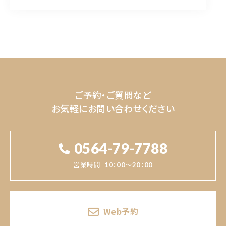
ご予約・ご質問など
お気軽にお問い合わせください
0564-79-7788
営業時間
10：00～20：00
Web予約